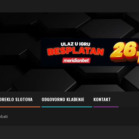
OREKLO SLOTOVA
ODGOVORNO KLAĐENJE
KONTAKT
obati