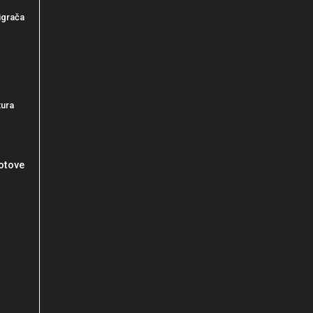
 igrača
tura
lotove