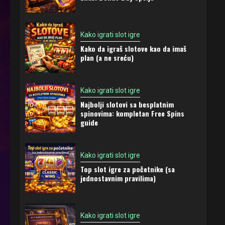
Kako igrati slot igre
Kako da igraš slotove kao da imaš
plan (a ne sreću)
Kako igrati slot igre
Najbolji slotovi sa besplatnim
spinovima: kompletan Free Spins
guide
Kako igrati slot igre
Top slot igre za početnike (sa
jednostavnim pravilima)
Kako igrati slot igre