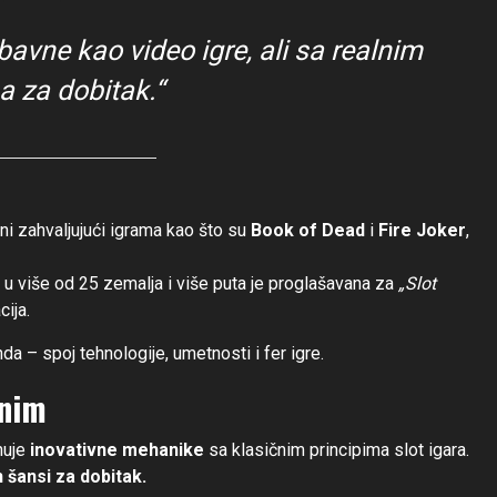
abavne kao video igre, ali sa realnim
 za dobitak.“
i zahvaljujući igrama kao što su
Book of Dead
i
Fire Joker
,
te u više od 25 zemalja i više puta je proglašavana za
„Slot
ija.
a – spoj tehnologije, umetnosti i fer igre.
bnim
nuje
inovativne mehanike
sa klasičnim principima slot igara.
 šansi za dobitak.