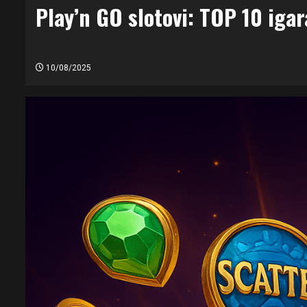
Play’n GO slotovi: TOP 10 igar
10/08/2025