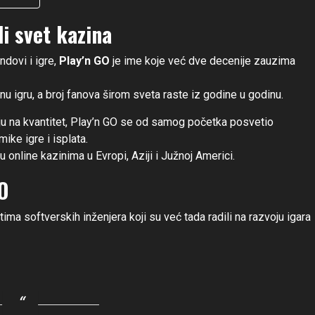
li svet kazina
ndovi i igre,
Play’n GO
je ime koje već dve decenije zauzima
nu igru, a broj fanova širom sveta raste iz godine u godinu.
aju na kvantitet, Play’n GO se od samog početka posvetio
ike igre i isplata.
online kazinima u Evropi, Aziji i Južnoj Americi.
O
ma softverskih inženjera koji su već tada radili na razvoju igara