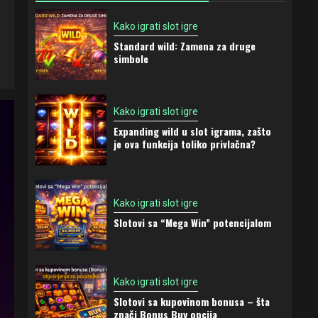
Kako igrati slot igre
Standard wild: Zamena za druge
simbole
Kako igrati slot igre
Expanding wild u slot igrama, zašto
je ova funkcija toliko privlačna?
Kako igrati slot igre
Slotovi sa “Mega Win” potencijalom
Kako igrati slot igre
Slotovi sa kupovinom bonusa – šta
znači Bonus Buy opcija