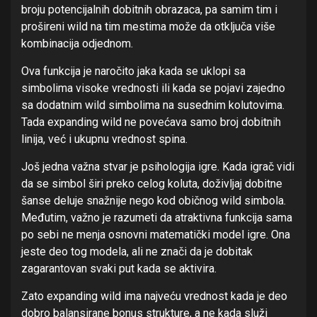
broju potencijalnih dobitnih obrazaca, pa samim tim i
prošireni wild na tim mestima može da otključa više
kombinacija odjednom.
Ova funkcija je naročito jaka kada se uklopi sa
simbolima visoke vrednosti ili kada se pojavi zajedno
sa dodatnim wild simbolima na susednim kolutovima.
Tada expanding wild ne povećava samo broj dobitnih
linija, već i ukupnu vrednost spina.
Još jedna važna stvar je psihologija igre. Kada igrač vidi
da se simbol širi preko celog koluta, doživljaj dobitne
šanse deluje snažnije nego kod običnog wild simbola.
Međutim, važno je razumeti da atraktivna funkcija sama
po sebi ne menja osnovni matematički model igre. Ona
jeste deo tog modela, ali ne znači da je dobitak
zagarantovan svaki put kada se aktivira.
Zato expanding wild ima najveću vrednost kada je deo
dobro balansirane bonus strukture, a ne kada služi