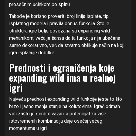
prosečnim učinkom po spinu.
Takođe je korisno proveriti broj linija isplate, tip
isplatnog modela i pravila bonus funkcija. Što je
struktura igre bolje povezana sa expanding wild
mehanikom, veća je šansa da ta funkcija nije ubačena
samo dekorativno, već da stvarno oblikuje način na koji
igra isplaćuje dobitke.
Prednosti i ograničenja koje
expanding wild ima u realnoj
igri
Najveća prednost expanding wild funkcije jeste to što
brzo i jasno menja stanje na kolutovima. Igrač odmah
vidi zašto je simbol važan, a potencijal za više
istovremenih kombinacija daje osećaj većeg
momentuma u igri.