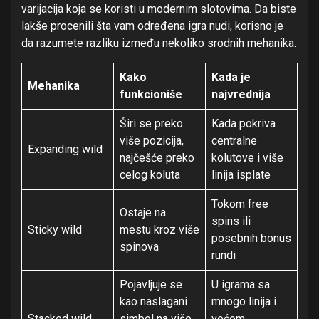
varijacija koja se koristi u modernim slotovima. Da biste
lakše procenili šta vam određena igra nudi, korisno je
da razumete razliku između nekoliko srodnih mehanika.
Kako
Kada je
Mehanika
funkcioniše
najvrednija
Širi se preko
Kada pokriva
više pozicija,
centralne
Expanding wild
najčešće preko
kolutove i više
celog koluta
linija isplate
Tokom free
Ostaje na
spins ili
Sticky wild
mestu kroz više
posebnih bonus
spinova
rundi
Pojavljuje se
U igrama sa
kao naslagani
mnogo linija i
Stacked wild
simbol na više
većom