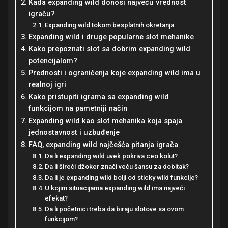
Kada expanding wild donosi najveću vrednost
igraču?
Expanding wild tokom besplatnih okretanja
Expanding wild i druge popularne slot mehanike
Kako prepoznati slot sa dobrim expanding wild
potencijalom?
Prednosti i ograničenja koje expanding wild ima u
realnoj igri
Kako pristupiti igrama sa expanding wild
funkcijom na pametniji način
Expanding wild kao slot mehanika koja spaja
jednostavnost i uzbuđenje
FAQ, expanding wild najčešća pitanja igrača
Da li expanding wild uvek pokriva ceo kolut?
Da li šireći džoker znači veću šansu za dobitak?
Da li je expanding wild bolji od sticky wild funkcije?
U kojim situacijama expanding wild ima najveći
efekat?
Da li početnici treba da biraju slotove sa ovom
funkcijom?