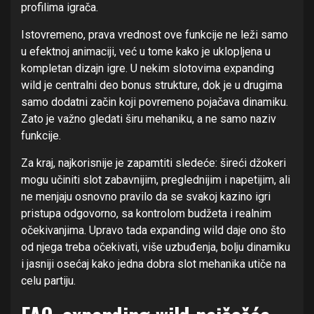
profilima igrača.
Istovremeno, prava vrednost ove funkcije ne leži samo
u efektnoj animaciji, već u tome kako je uklopljena u
kompletan dizajn igre. U nekim slotovima expanding
wild je centralni deo bonus strukture, dok je u drugima
samo dodatni začin koji povremeno pojačava dinamiku.
Zato je važno gledati širu mehaniku, a ne samo naziv
funkcije.
Za kraj, najkorisnije je zapamtiti sledeće: šireći džokeri
mogu učiniti slot zabavnijim, preglednijim i napetijim, ali
ne menjaju osnovno pravilo da se svakoj kazino igri
pristupa odgovorno, sa kontrolom budžeta i realnim
očekivanjima. Upravo tada expanding wild daje ono što
od njega treba očekivati, više uzbuđenja, bolju dinamiku
i jasniji osećaj kako jedna dobra slot mehanika utiče na
celu partiju.