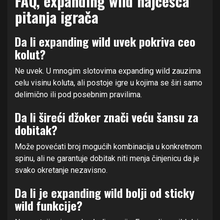
FAQ, expanding wild najčešća
pitanja igrača
Da li expanding wild uvek pokriva ceo
kolut?
Ne uvek. U mnogim slotovima expanding wild zauzima
celu visinu koluta, ali postoje igre u kojima se širi samo
delimično ili pod posebnim pravilima.
Da li šireći džoker znači veću šansu za
dobitak?
Može povećati broj mogućih kombinacija u konkretnom
spinu, ali ne garantuje dobitak niti menja činjenicu da je
svako okretanje nezavisno.
Da li je expanding wild bolji od sticky
wild funkcije?