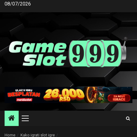
Skip
08/07/2026
to
content
Primary
Menu
Home
Kako igrati slot igre