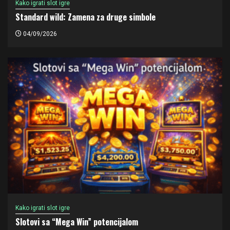
Kako igrati slot igre
Standard wild: Zamena za druge simbole
04/09/2026
Kako igrati slot igre
Slotovi sa “Mega Win” potencijalom