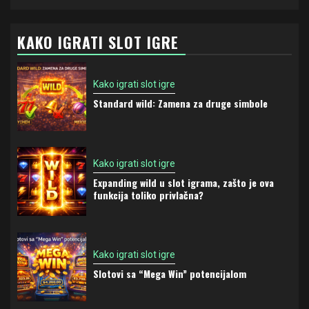
KAKO IGRATI SLOT IGRE
Kako igrati slot igre
Standard wild: Zamena za druge simbole
Kako igrati slot igre
Expanding wild u slot igrama, zašto je ova
funkcija toliko privlačna?
Kako igrati slot igre
Slotovi sa “Mega Win” potencijalom