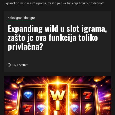
Expanding wild u slot igrama, zašto je ova funkcija toliko privlačna?
Kako igrati slot igre
Expanding wild u slot igrama,
zašto je ova funkcija toliko
privlačna?
03/17/2026