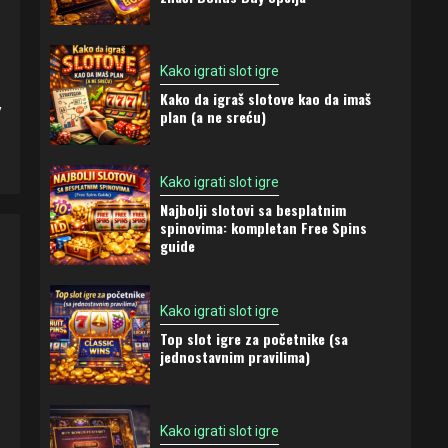
Kako igrati slot igre
Kako da igraš slotove kao da imaš
y
plan (a ne sreću)
Kako igrati slot igre
Najbolji slotovi sa besplatnim
spinovima: kompletan Free Spins
guide
Kako igrati slot igre
Top slot igre za početnike (sa
jednostavnim pravilima)
Kako igrati slot igre