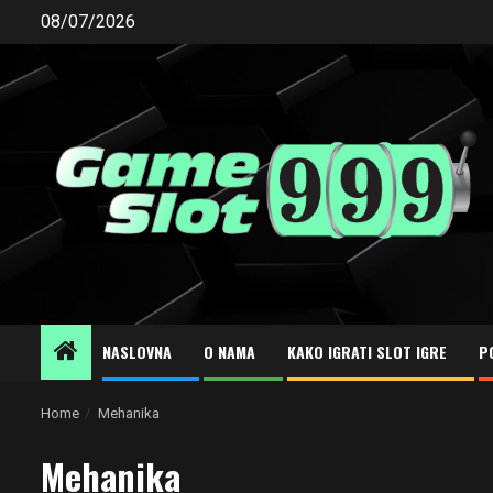
Skip
08/07/2026
to
content
NASLOVNA
O NAMA
KAKO IGRATI SLOT IGRE
P
Home
Mehanika
Mehanika