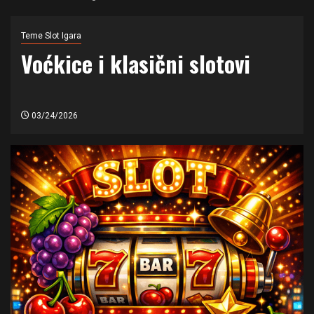
Teme Slot Igara
Voćkice i klasični slotovi
03/24/2026