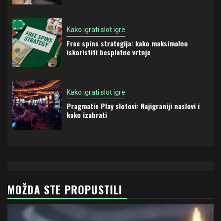
Kako igrati slot igre
Free spins strategija: kako maksimalno
iskoristiti besplatne vrtnje
Kako igrati slot igre
Pragmatic Play slotovi: Najigraniji naslovi i
kako izabrati
MOŽDA STE PROPUSTILI