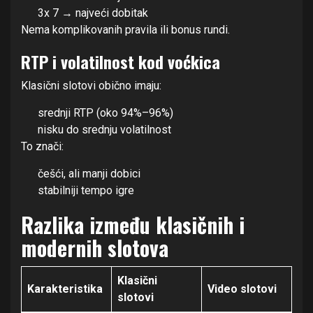
3x 7 → najveći dobitak
Nema komplikovanih pravila ili bonus rundi.
RTP i volatilnost kod voćkica
Klasični slotovi obično imaju:
srednji RTP (oko 94%–96%)
nisku do srednju volatilnost
To znači:
češći, ali manji dobici
stabilniji tempo igre
Razlika između klasičnih i
modernih slotova
Klasični
Karakteristika
Video slotovi
slotovi