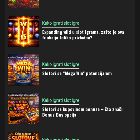
Kako igrati slot igre
Expanding wild u slot igrama, zašto je ova
funkcija toliko privlačna?
Kako igrati slot igre
Slotovi sa “Mega Win” potencijalom
Kako igrati slot igre
Slotovi sa kupovinom bonusa – šta znači
Bonus Buy opcija
Kako igrati slot igre