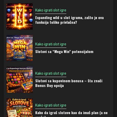
Kako igrati slot igre
Expanding wild u slot igrama, zašto je ova
funkcija toliko privlačna?
Kako igrati slot igre
Slotovi sa “Mega Win” potencijalom
Kako igrati slot igre
Slotovi sa kupovinom bonusa – šta znači
Bonus Buy opcija
Kako igrati slot igre
Kako da igraš slotove kao da imaš plan (a ne