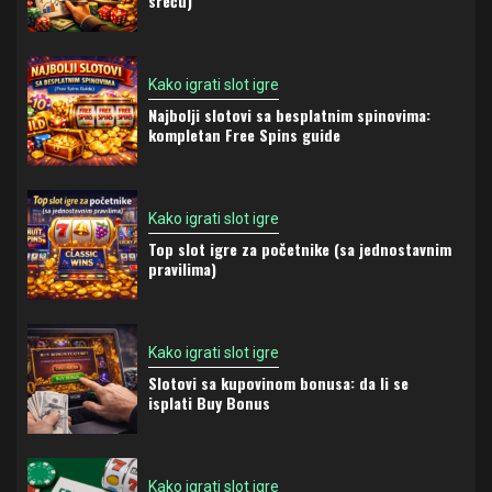
sreću)
Kako igrati slot igre
Najbolji slotovi sa besplatnim spinovima:
kompletan Free Spins guide
Kako igrati slot igre
Top slot igre za početnike (sa jednostavnim
pravilima)
Kako igrati slot igre
Slotovi sa kupovinom bonusa: da li se
isplati Buy Bonus
Kako igrati slot igre