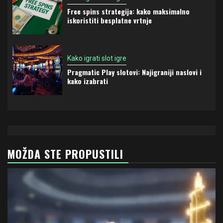
Free spins strategija: kako maksimalno
iskoristiti besplatne vrtnje
Kako igrati slot igre
Pragmatic Play slotovi: Najigraniji naslovi i
kako izabrati
MOŽDA STE PROPUSTILI