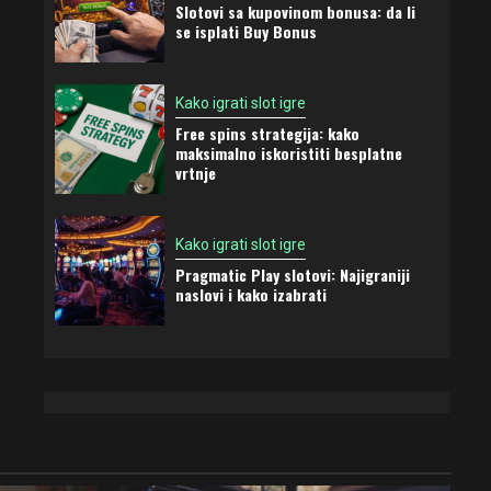
Slotovi sa kupovinom bonusa: da li
se isplati Buy Bonus
Kako igrati slot igre
Free spins strategija: kako
maksimalno iskoristiti besplatne
vrtnje
Kako igrati slot igre
Pragmatic Play slotovi: Najigraniji
naslovi i kako izabrati