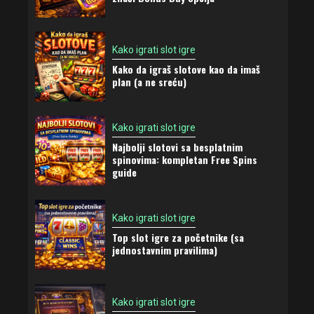
Kako igrati slot igre
Kako da igraš slotove kao da imaš
plan (a ne sreću)
Kako igrati slot igre
Najbolji slotovi sa besplatnim
spinovima: kompletan Free Spins
guide
Kako igrati slot igre
Top slot igre za početnike (sa
jednostavnim pravilima)
Kako igrati slot igre