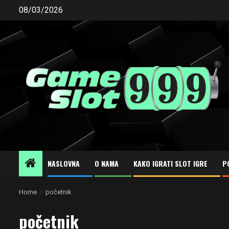
Skip
08/03/2026
to
content
NASLOVNA
O NAMA
KAKO IGRATI SLOT IGRE
P
Home
početnik
početnik