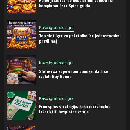
Najbolji slotovi sa besplatnim spinovima:
kompletan Free Spins guide
Kako igrati slot igre
Top slot igre za početnike (sa jednostavnim
pravilima)
Kako igrati slot igre
Slotovi sa kupovinom bonusa: da li se
isplati Buy Bonus
Kako igrati slot igre
Free spins strategija: kako maksimalno
iskoristiti besplatne vrtnje