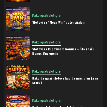
Kako igrati slot igre
Slotovi sa “Mega Win” potencijalom
Kako igrati slot igre
Slotovi sa kupovinom bonusa – šta znači
Bonus Buy opcija
Kako igrati slot igre
Kako da igraš slotove kao da imaš plan (a ne
sreću)
Kako igrati slot igre