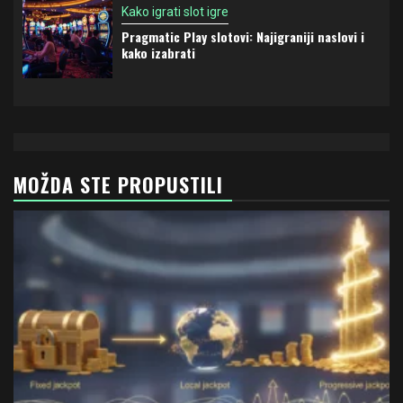
Kako igrati slot igre
Pragmatic Play slotovi: Najigraniji naslovi i
kako izabrati
MOŽDA STE PROPUSTILI