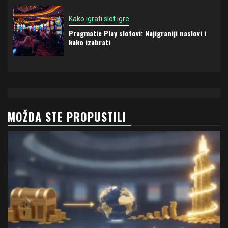
Kako igrati slot igre
Pragmatic Play slotovi: Najigraniji naslovi i
kako izabrati
MOŽDA STE PROPUSTILI