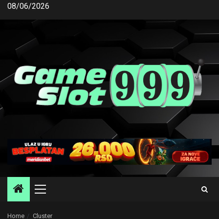
Skip
08/06/2026
to
content
Primary
Menu
Home
Cluster