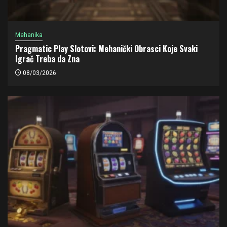
Mehanika
Pragmatic Play Slotovi: Mehanički Obrasci Koje Svaki
Igrač Treba da Zna
08/03/2026